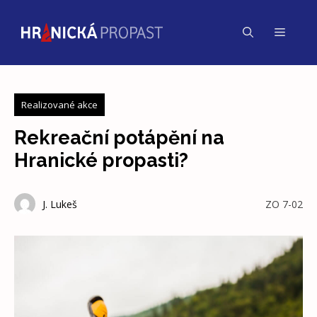
Přeskočit
na
Menu
obsah
Realizované akce
Rekreační potápění na
Hranické propasti?
J. Lukeš
ZO 7-02