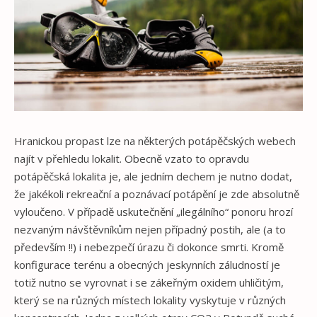
Hranickou propast lze na některých potápěčských webech
najít v přehledu lokalit. Obecně vzato to opravdu
potápěčská lokalita je, ale jedním dechem je nutno dodat,
že jakékoli rekreační a poznávací potápění je zde absolutně
vyloučeno. V případě uskutečnění „ilegálního“ ponoru hrozí
nezvaným návštěvníkům nejen případný postih, ale (a to
především !!) i nebezpečí úrazu či dokonce smrti. Kromě
konfigurace terénu a obecných jeskynních záludností je
totiž nutno se vyrovnat i se zákeřným oxidem uhličitým,
který se na různých místech lokality vyskytuje v různých