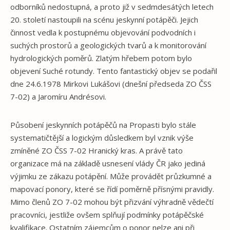
odborníků nedostupná, a proto již v sedmdesátých letech
20. století nastoupili na scénu jeskynní potápěči. Jejich
činnost vedla k postupnému objevování podvodních i
suchých prostorů a geologických tvarů a k monitorování
hydrologických poměrů. Zlatým hřebem potom bylo
objevení Suché rotundy. Tento fantastický objev se podařil
dne 24.6.1978 Mirkovi Lukášovi (dnešní předseda ZO ČSS
7-02) a Jaromíru Andrésovi.
Působení jeskynních potápěčů na Propasti bylo stále
systematičtější a logickým důsledkem byl vznik výše
zmíněné ZO ČSS 7-02 Hranický kras. A právě tato
organizace má na základě usnesení vlády ČR jako jediná
výjimku ze zákazu potápění. Může provádět průzkumné a
mapovací ponory, které se řídí poměrně přísnými pravidly.
Mimo členů ZO 7-02 mohou být přizvání výhradně vědečtí
pracovníci, jestliže ovšem splňují podmínky potápěčské
kvalifikace. Ostatním zájemcům o ponor nelze ani při