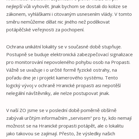
nejlepší vůli vyhovět. Jinak bychom se dostali do kolize se
zákonem, vyhláškami i citovaným usnesením vlády. V tomto
směru nemůžeme dělat nic jiného než poděkovat
potápěčské veřejnosti za pochopení.
Ochrana unikátní lokality se v současné době stupňuje.
Postupně se buduje elektronická zabezpečovací signalizace
pro monitorování nepovoleného pohybu osob na Propasti.
Vážně se uvažuje i o určité formě fyzické ostrahy, na
pořadu dne je i projekt kamerového systému. Tento
logický vývoj v ochraně Hranické propasti asi nepotěší
nelegální návštěvníky, ale nelze postupovat jinak.
V naší ZO jsme se v poslední době poměrně obšírně
zabývali určitým informačním „servisem“ pro ty, kdo nemají
možnost se na Hranické propasti potápět, ale o lokalitu
jako takovou se zajímají. Přesto, že výsledky našich