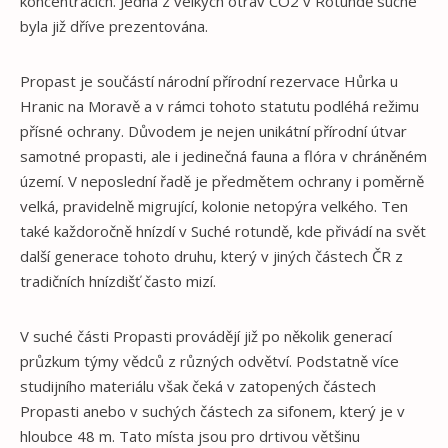
koncentracích. Jedna z velkých otrav CO2 v Rotundě suché
byla již dříve prezentována.
Propast je součástí národní přírodní rezervace Hůrka u
Hranic na Moravě a v rámci tohoto statutu podléhá režimu
přísné ochrany. Důvodem je nejen unikátní přírodní útvar
samotné propasti, ale i jedinečná fauna a flóra v chráněném
území. V neposlední řadě je předmětem ochrany i poměrně
velká, pravidelně migrující, kolonie netopýra velkého. Ten
také každoročně hnízdí v Suché rotundě, kde přivádí na svět
další generace tohoto druhu, který v jiných částech ČR z
tradičních hnízdišť často mizí.
V suché části Propasti provádějí již po několik generací
průzkum týmy vědců z různých odvětví. Podstatně více
studijního materiálu však čeká v zatopených částech
Propasti anebo v suchých částech za sifonem, který je v
hloubce 48 m. Tato místa jsou pro drtivou většinu