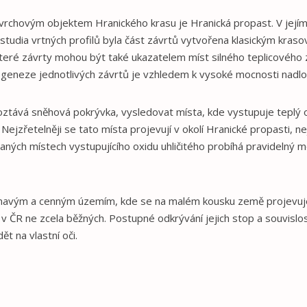
rchovým objektem Hranického krasu je Hranická propast. V jejím 
 studia vrtných profilů byla část závrtů vytvořena klasickým kras
eré závrty mohou být také ukazatelem míst silného teplicového z
 geneze jednotlivých závrtů je vzhledem k vysoké mocnosti nadl
oztává sněhová pokrývka, vysledovat místa, kde vystupuje teplý oxi
jzřetelněji se tato místa projevují v okolí Hranické propasti, ne
ých místech vystupujícího oxidu uhličitého probíhá pravidelný m
ímavým a cenným územím, kde se na malém kousku země projevuje
h v ČR ne zcela běžných. Postupné odkrývání jejich stop a souvislo
ět na vlastní oči.