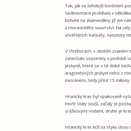
Tak, jak se tehdejší kontinent p
Sedimentace probíhala v několik
bohaté na zkameněliny již jen ná
a moravického souvrství. Na cel
utvářejících Karpaty, nasunuty n
V třetihorách, v období zvaném 
zanechalo usazeniny v podobě vápn
jeskyně, které se v té době nac
aragonitových jeskyní nebo z men
miocénem, tedy před 15 miliony l
Hranický kras byl opakovaně vyt
moře staly souší, začaly je post
srážkovými vodami, druhé je kras
Hranický kras leží na styku dvo