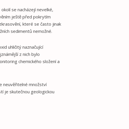
okolí se nacházejí nevelké,
ověním ještě před pokrytím
krasovění, které se často jinak
ožních sedimentů nemožné.
d uhličitý naznačující
jznámější z nich bylo
onitoring chemického složení a
 neuvěřitelné množství
stí je skutečnou geologickou