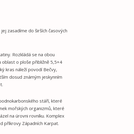
jej zasadíme do širších časových
atiny. Rozkládá se na obou
oblast o ploše přibližně 5,5×4
ký kras náleží povodí Bečvy,
ětším dosud známým jeskynním
t.
podnokarbonského stáří, které
ánek mořských organizmů, které
zel na úrovni rovníku. Komplex
 příkrovy Západních Karpat.