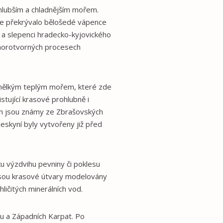
 hlubším a chladnějším mořem.
ře překrývalo bělošedé vápence
 a slepenci hradecko-kyjovického
 horotvorných procesech
o mělkým teplým mořem, které zde
stující krasové prohlubně i
ch jsou známy ze Zbrašovských
eskyní byly vytvořeny již před
u výzdvihu pevniny či poklesu
 jsou krasové útvary modelovány
ičitých minerálních vod.
u a Západních Karpat. Po