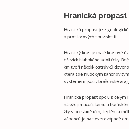
Hranická propast
Hranická propast je z geologick
a prostorových souvislostí.
Hranický kras je malé krasové ú
březích hlubokého údolí řeky Beč
km tvoří několik ostrůvků devons
která zde hlubokým kaňonovitým
systémem jsou Zbrašovské arago
Hranická propast spolu s celým
náležejí macošskému a líšeňském
žily v prosluněném, teplém a mě
vápenců je na severozápadě ome