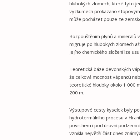
hlubokých zlomech, které tyto je
výzkumech prokázáno stopovými pl
může pocházet pouze ze zemské 
Rozpouštěním plynů a minerálů v 
migruje po hlubokých zlomech až 
jejího chemického složení lze usu
Teoretická báze devonských vápe
že celková mocnost vápenců neb
teoretické hloubky okolo 1 000 
200 m.
Výstupové cesty kyselek byly po
hydrotermálního procesu v Hrani
povrchem i pod úrovní podzemníc
vznikla největší část dnes známýc