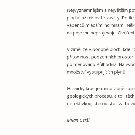
Nejvýznamnějším a největším pov
ploché až mísovité závrty. Podle
vápenců mladšími horninami. Někt
na povrchu neprojevuje. Ověření
V zimě lze v podobě ploch, kde r
přítomnost podzemních prostor. Ne
pojmenováno Půlhodina. Na vybran
množství vystupujících plynů.
Hranický kras je mimořádně zaj
geologických procesů, a to i těc
detektivkou, kterou stojí za to vid
Milan Geršl