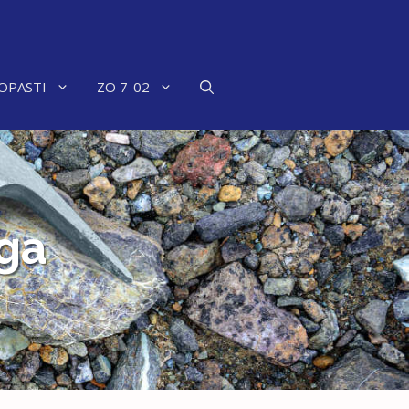
OPASTI
ZO 7-02
ga