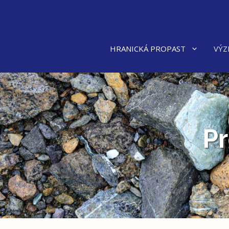
Přeskočit
na
obsah
HRANICKÁ PROPAST
VÝZ
P