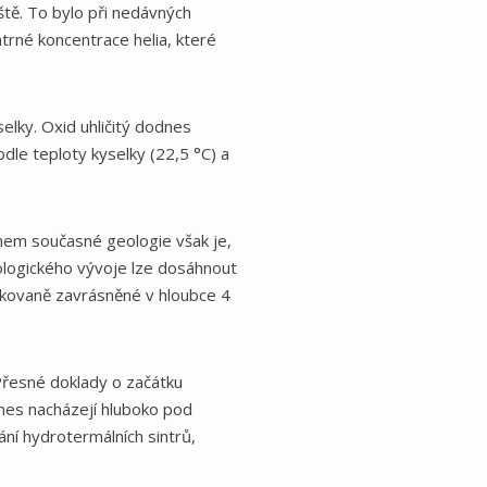
ště. To bylo při nedávných
trné koncentrace helia, které
elky. Oxid uhličitý dodnes
dle teploty kyselky (22,5 °C) a
mem současné geologie však je,
logického vývoje lze dosáhnout
akovaně zavrásněné v hloubce 4
Přesné doklady o začátku
nes nacházejí hluboko pod
ní hydrotermálních sintrů,