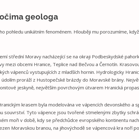
 očima geologa
ého pohledu unikátním fenoménem. Hlouběji mu porozumíme, když 
zemí střední Moravy nacházející se na okraji Podbeskydské pahork
vy mezi obcemi Hranice, Teplice nad Bečvou a Černotín. Krasovou 
kých vápenců vystupujících z mladších hornin. Hydrologicky Hranic
 údolím proráží z Hustopečské brázdy do Moravské brány. Nejv
nitové jeskyně, největším povrchovým útvarem Hranická propas
 Hranickým krasem byla modelována ve vápencích devonského a s
u souvrství. Tyto vápence jsou tvořené stmelenými zbytky schr
lkém moři v době, kdy se předchůdce evropského kontinentu nachá
zen Moravskou branou, na jihovýchodě se vápencová kra noří pod