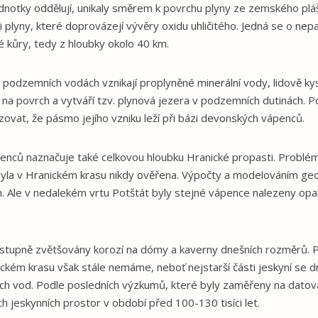
dnotky oddělují, unikaly směrem k povrchu plyny ze zemského plá
yny, které doprovázejí vývěry oxidu uhličitého. Jedná se o nepa
kůry, tedy z hloubky okolo 40 km.
podzemních vodách vznikají proplyněné minerální vody, lidově kys
na povrch a vytváří tzv. plynová jezera v podzemních dutinách. Po
zovat, že pásmo jejího vzniku leží při bázi devonských vápenců.
nců naznačuje také celkovou hloubku Hranické propasti. Problé
yla v Hranickém krasu nikdy ověřena. Výpočty a modelováním geo
m. Ale v nedalekém vrtu Potštát byly stejné vápence nalezeny op
stupně zvětšovány korozí na dómy a kaverny dnešních rozměrů. 
ckém krasu však stále nemáme, neboť nejstarší části jeskyní se d
h vod. Podle posledních výzkumů, které byly zaměřeny na datová
h jeskynních prostor v období před 100-130 tisíci let.