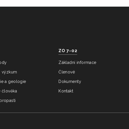
ZO 7-02
ody
Základní informace
ý výzkum
Členové
ie a geologie
Dokumenty
e člověka
Kontakt
propasti