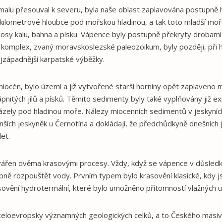
omalu přesouval k severu, byla naše oblast zaplavována postupně
akilometrové hloubce pod mořskou hladinou, a tak toto mladší mo
nosy kalu, bahna a písku. Vápence byly postupně překryty drobami
ý komplex, zvaný moravskoslezské paleozoikum, byly později, při
ejzápadnější karpatské výběžky.
miocén, bylo území a již vytvořené starší horniny opět zaplaven
itých jílů a písků. Těmito sedimenty byly také vyplňovány již exi
házely pod hladinou moře. Nálezy miocenních sedimentů v jeskyní
ších jeskyněk u Černotína a dokládají, že předchůdkyně dnešních j
et.
vářen dvěma krasovými procesy. Vždy, když se vápence v důsledk
upně rozpouštět vody. Prvním typem bylo krasovění klasické, kdy
ovění hydrotermální, které bylo umožněno přítomností vlažných uhl
u celoevropsky významných geologických celků, a to Českého masiv