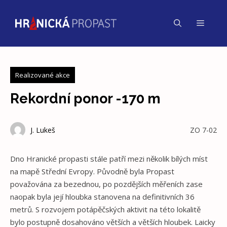
Přeskočit
na
Menu
obsah
Realizované akce
Rekordní ponor -170 m
J. Lukeš
ZO 7-02
Dno Hranické propasti stále patří mezi několik bílých míst
na mapě Střední Evropy. Původně byla Propast
považována za bezednou, po pozdějších měřeních zase
naopak byla její hloubka stanovena na definitivních 36
metrů. S rozvojem potápěčských aktivit na této lokalitě
bylo postupně dosahováno větších a větších hloubek. Laicky