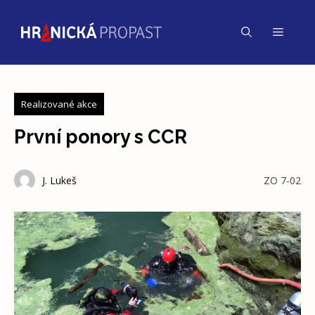
Přeskočit
na
Menu
obsah
Realizované akce
První ponory s CCR
J. Lukeš
ZO 7-02