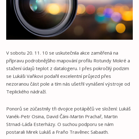
V sobotu 20. 11. 10 se uskutečnila akce zaměřená na
přípravu podrobnějšího mapování profilu Rotundy Mokré a
stažení údajů teplot z datalogeru. I přes pokročilý podzim
se Lukáši Vaňkovi podařil excelentní průjezd přes
nezoranou část pole a tím nás ušetřil vynášení výstroje od
Teplického nádraží.
Ponorů se zúčastnily tři dvojice potápěčů ve složení: Lukáš
Vanék-Petr Osina, David Čáni-Martin Prachař, Martin
Strnad-Láďa Esterházy. O suchou podporu se nám
postarali Mirek Lukáš a Fraňo Travěnec Sabaath.