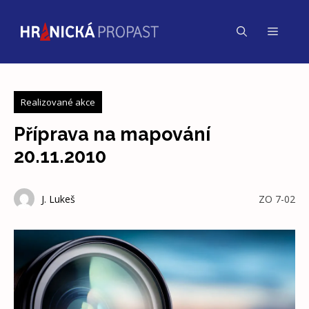
Přeskočit
na
Menu
obsah
Realizované akce
Příprava na mapování
20.11.2010
J. Lukeš
ZO 7-02