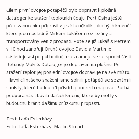
Cílem první dvojice potápěčů bylo dopravit k plošině
dataloger ke stažení teplotních údaju. Pert Osina ještě
před zanořením připravil v jezírku několik „bludných kmenů“
které jsou následně Mirkem Lukášem rozřezány a
transportovány ven z propasti. Poté se již Lukáš s Petrem
v 10 hod zanořují. Druhá dvojice David a Martin je
následuje asi po pul hodině a seznamuje se se spodní částí
Rotundy Mokré. Dataloger je dopraven na plošinu. Po
stažení teplot jej poslední dvojice dopravuje na své místo.
Hlavní cíl našeho snažení jsme splnili, potápěči se seznámili
s místy, které budou při příštích ponorech mapovat. Suchá
podpora nás zbavila dalších kmenu, které by mohly v
budoucnu bránit dalšímu průzkumu propasti.
Text: Laďa Esterházy
Foto: Laďa Esterházy, Martin Strnad