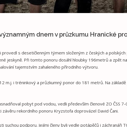
al významným dnem v průzkumu Hranické pro
i provedl s desetičlenným týmem složeným z českých a polských
ené jeskyně. Při tomto ponoru dosáhl hloubky 196metrů a zpět na 
halování tajemstvím zahaleného přírodního výtvoru.
2 m.j. i tréninkový a průzkumný ponor do 181 metrů. Na základě 
 usnadňoval pobyt pod vodou, vedli především členové ZO ČSS 7
ti závěru rekordního ponoru Kryzstofa doprovázel David Čani.
ti suchou podporu. Jejími členy byli vedle potápěčů i záchranáři