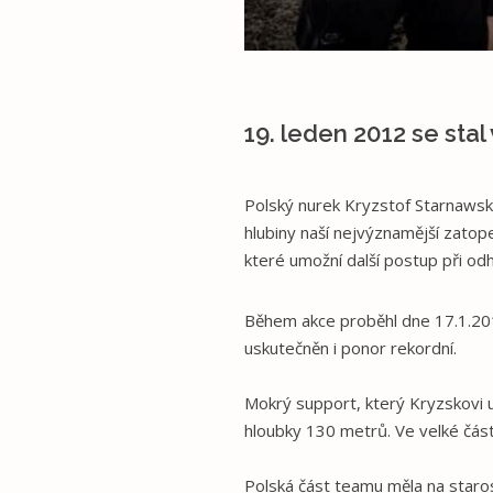
19. leden 2012 se st
Polský nurek Kryzstof Starnawsk
hlubiny naší nejvýznamější zatop
které umožní další postup při od
Během akce proběhl dne 17.1.201
uskutečněn i ponor rekordní.
Mokrý support, který Kryzskovi
hloubky 130 metrů. Ve velké čás
Polská část teamu měla na staros