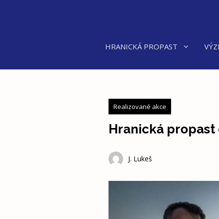
Přeskočit
na
obsah
HRANICKÁ PROPAST
VÝZ
Realizované akce
Hranická propast 
J. Lukeš