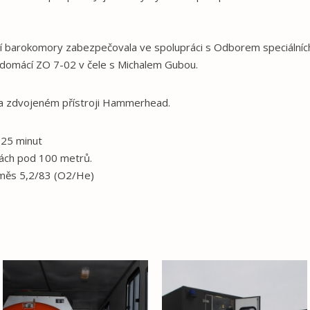
 barokomory zabezpečovala ve spolupráci s Odborem speciálních 
z domácí ZO 7-02 v čele s Michalem Gubou.
na zdvojeném přístroji Hammerhead.
 25 minut
kách pod 100 metrů.
směs 5,2/83 (O2/He)