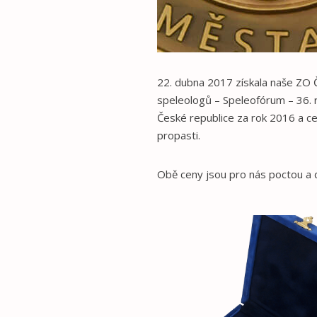
22. dubna 2017 získala naše ZO Č
speleologů – Speleofórum – 36. r
České republice za rok 2016 a c
propasti.
Obě ceny jsou pro nás poctou a