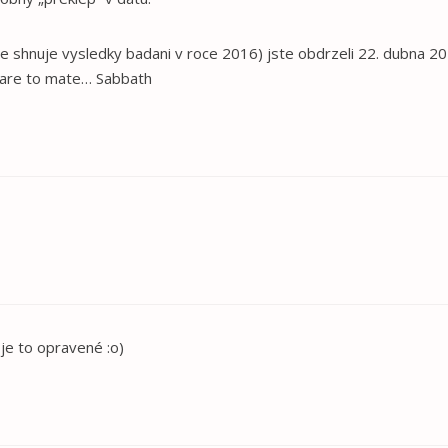
re shnuje vysledky badani v roce 2016) jste obdrzeli 22. dubna 20
nare to mate… Sabbath
je to opravené :o)