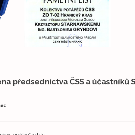
ena předsednictva ČSS a účastníků 
nec
obny „preklep“ v datu.