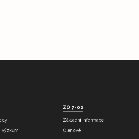
ZO 7-02
ody
Základní informace
ý výzkum
Členové