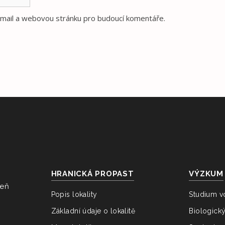
e-mail a webovou stránku pro budoucí komentáře.
HRANICKÁ PROPAST
VÝZKUM
veň
Popis lokality
Studium v
Základní údaje o lokalitě
Biologick