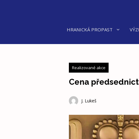
Přeskočit
na
obsah
HRANICKÁ PROPAST
VÝZ
Realizované akce
Cena předsednict
J. Lukeš