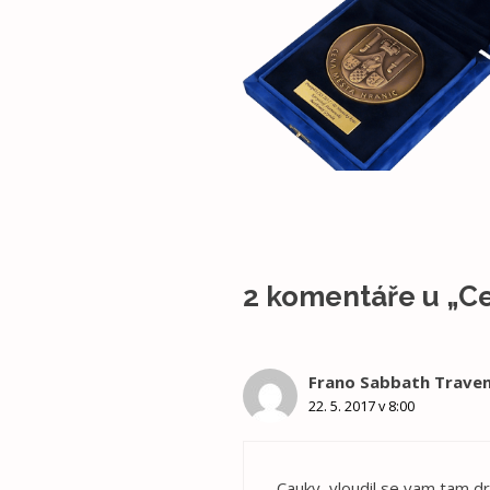
2 komentáře u „C
Frano Sabbath Trave
22. 5. 2017 v 8:00
Cauky, vloudil se vam tam dr