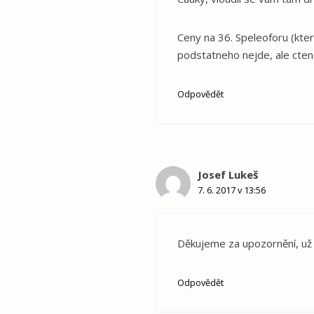
Ceny na 36. Speleoforu (kte
podstatneho nejde, ale cte
Odpovědět
Josef Lukeš
7. 6. 2017 v 13:56
Děkujeme za upozornění, už 
Odpovědět