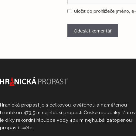
Uložit do prohlížeče jméno, 
Hranická propast je s celkovou, ověřenou a naměřenou
hloubkou 473,5 m nejhlubší propastí České republiky. Záro
je díky rekordní hloubce vody 404 m nejhlubší zatopenou
propastí světa.