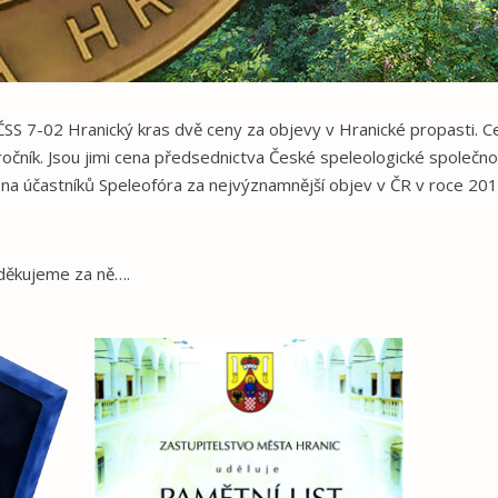
SS 7-02 Hranický kras dvě ceny za objevy v Hranické propasti. C
očník. Jsou jimi cena předsednictva České speleologické společno
ena účastníků Speleofóra za nejvýznamnější objev v ČR v roce 201
 děkujeme za ně….