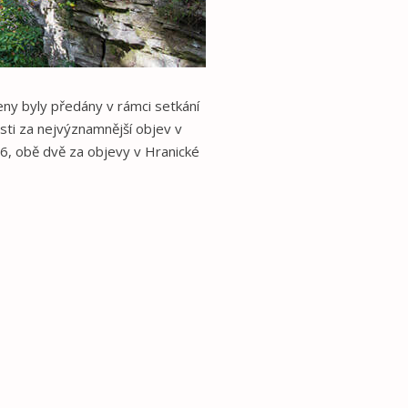
eny byly předány v rámci setkání
sti za nejvýznamnější objev v
6, obě dvě za objevy v Hranické