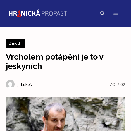
Přeskočit
na
Menu
obsah
Z médií
Vrcholem potápění je to v
jeskyních
J. Lukeš
ZO 7-02