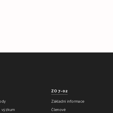
ZO 7-02
ody
Základní informace
ý výzkum
Členové