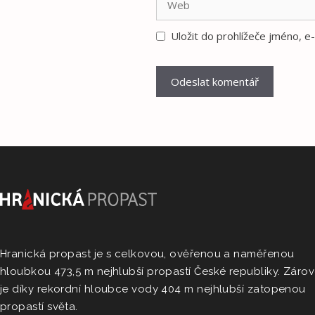
Uložit do prohlížeče jméno, 
Hranická propast je s celkovou, ověřenou a naměřenou
hloubkou 473,5 m nejhlubší propastí České republiky. Záro
je díky rekordní hloubce vody 404 m nejhlubší zatopenou
propastí světa.