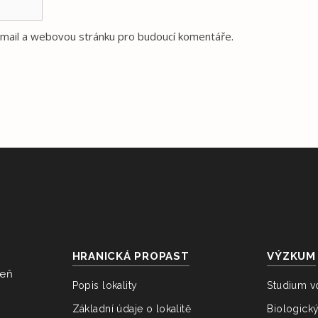
e-mail a webovou stránku pro budoucí komentáře.
HRANICKÁ PROPAST
VÝZKUM
veň
Popis lokality
Studium v
Základní údaje o lokalitě
Biologick