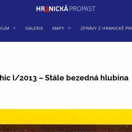
KUM
GALERIE
MAPY
ZPRÁVY Z HRANICKÉ PR
ic I/2013 – Stále bezedná hlubina