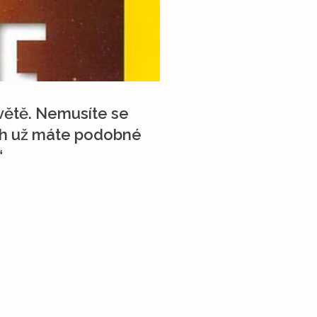
světě. Nemusíte se
ách už máte podobné
“