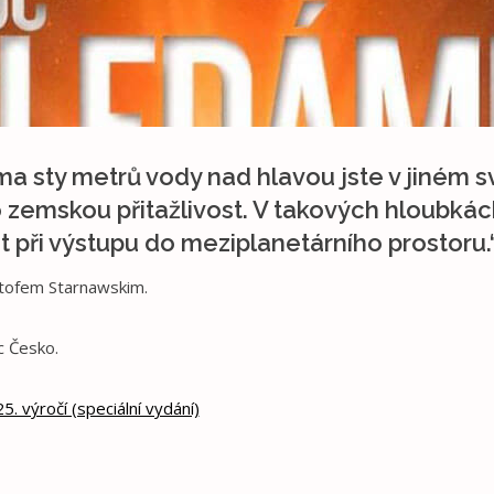
a sty metrů vody nad hlavou jste v jiném 
o zemskou přitažlivost. V takových hloubk
 při výstupu do meziplanetárního prostoru.
tofem Starnawskim.
c Česko.
. výročí (speciální vydání)