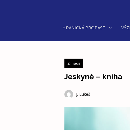
Přeskočit
na
obsah
HRANICKÁ PROPAST
VÝZ
Z médií
Jeskyně – kniha
J. Lukeš