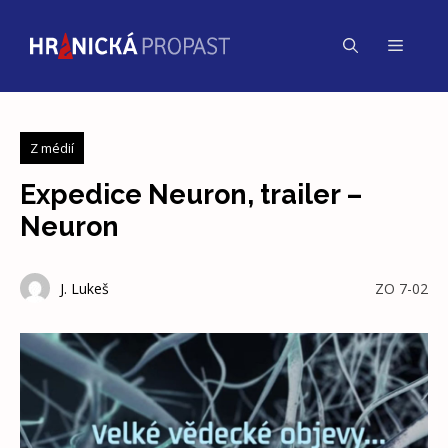
Přeskočit
na
Menu
obsah
Z médií
Expedice Neuron, trailer –
Neuron
J. Lukeš
ZO 7-02