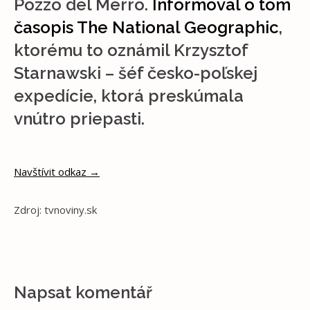
Pozzo del Merro.
Informoval o tom
časopis The National Geographic
,
ktorému to oznámil Krzysztof
Starnawski – šéf česko-poľskej
expedície, ktorá preskúmala
vnútro priepasti.
Navštívit odkaz →
Zdroj: tvnoviny.sk
Napsat komentář