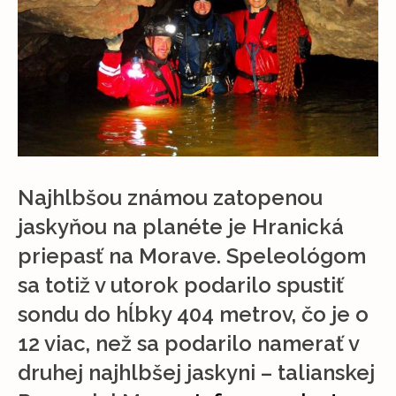
Najhlbšou známou zatopenou
jaskyňou na planéte je Hranická
priepasť na Morave. Speleológom
sa totiž v utorok podarilo spustiť
sondu do hĺbky 404 metrov, čo je o
12 viac, než sa podarilo namerať v
druhej najhlbšej jaskyni – talianskej