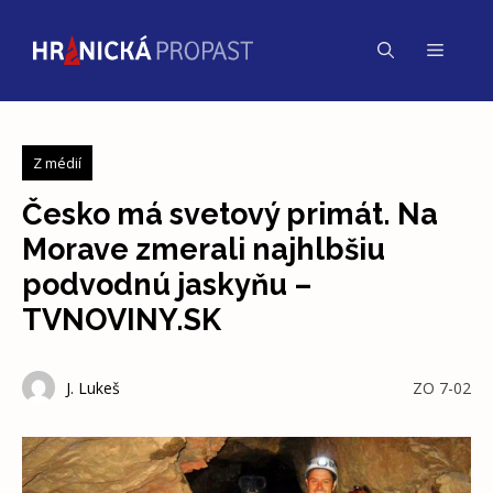
Přeskočit
na
Menu
obsah
Z médií
Česko má svetový primát. Na
Morave zmerali najhlbšiu
podvodnú jaskyňu –
TVNOVINY.SK
J. Lukeš
ZO 7-02