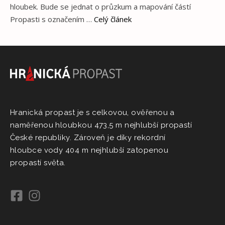
hloubek. Bude se jednat o průzkum a mapování částí
Propasti s označením …
Celý článek
Hranická propast je s celkovou, ověřenou a
naměřenou hloubkou 473,5 m nejhlubší propastí
České republiky. Zároveň je díky rekordní
hloubce vody 404 m nejhlubší zatopenou
propastí světa.