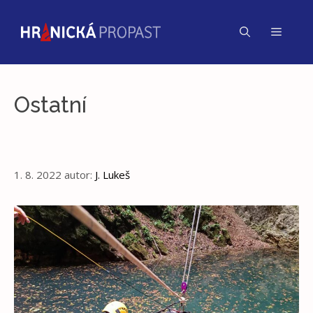
Přeskočit
na
Menu
obsah
Ostatní
1. 8. 2022
autor:
J. Lukeš