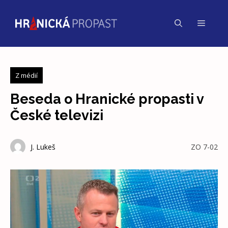
Přeskočit
na
Menu
obsah
Z médií
Beseda o Hranické propasti v
České televizi
J. Lukeš
ZO 7-02