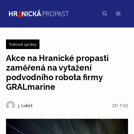
Přeskočit
na
Menu
obsah
Tiskové zprávy
Akce na Hranické propasti
zaměřená na vytažení
podvodního robota firmy
GRALmarine
J. Lukeš
ZO 7-02