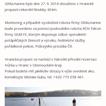
GRALmarine bylo dne 27. 9. 2016 dosaženo v Hranické
propasti rekordní hloubky 404m.
Monitoring a případné vyzdvižení robota firmy GRALmarine
bude provedeno za pomocí podvodního robota ROV Falcon
firmy SEAEYE, kterým disponuje odbor speciálních
potápěčských činností a výcviku, ředitelství služby
pořádkové policie, Policejního prezídia ČR.
Hranická propast se nachází v Národní přírodní rezervaci
Hůrka u Hranic v Olomouckém kraji.
Pokud budete mít jakékoliv dotazy k výše uvedené akci,
kontaktujte Michala Gubu, tel. +420 775 058 461.