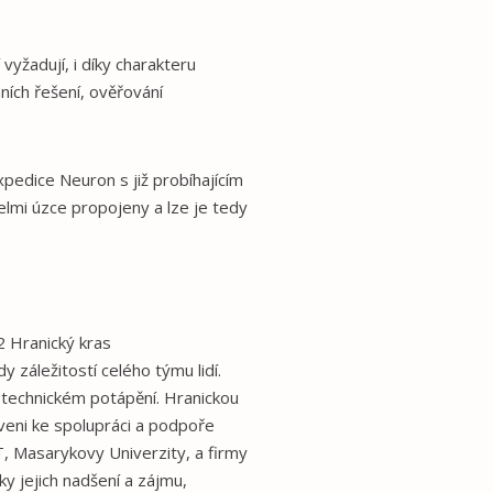
yžadují, i díky charakteru
ních řešení, ověřování
xpedice Neuron s již probíhajícím
lmi úzce propojeny a lze je tedy
2 Hranický kras
záležitostí celého týmu lidí.
a technickém potápění. Hranickou
oveni ke spolupráci a podpoře
, Masarykovy Univerzity, a firmy
y jejich nadšení a zájmu,