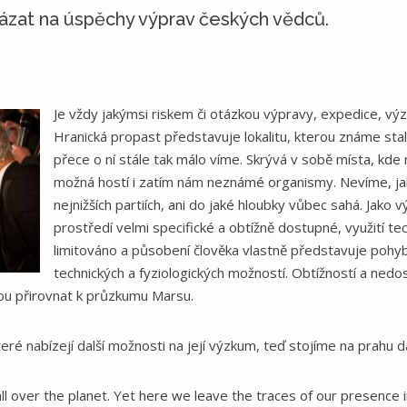
ázat na úspěchy výprav českých vědců.
Je vždy jakýmsi riskem či otázkou výpravy, expedice, výz
Hranická propast představuje lokalitu, kterou známe sta
přece o ní stále tak málo víme. Skrývá v sobě místa, kde 
možná hostí i zatím nám neznámé organismy. Nevíme, ja
nejnižších partiích, ani do jaké hloubky vůbec sahá. Jako 
prostředí velmi specifické a obtížně dostupné, využití t
limitováno a působení člověka vlastně představuje pohyb
technických a fyziologických možností. Obtížností a nedo
ou přirovnat k průzkumu Marsu.
eré nabízejí další možnosti na její výzkum, teď stojíme na prahu da
all over the planet. Yet here we leave the traces of our presence