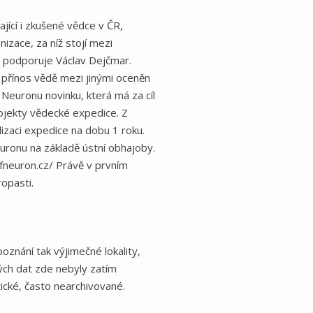
jící i zkušené vědce v ČR,
izace, za níž stojí mezi
i podporuje Václav Dejčmar.
přínos vědě mezi jinými oceněn
Neuronu novinku, která má za cíl
rojekty vědecké expedice. Z
lizaci expedice na dobu 1 roku.
uronu na základě ústní obhajoby.
nfneuron.cz/ Právě v prvním
opasti.
oznání tak výjimečné lokality,
ých dat zde nebyly zatím
tické, často nearchivované.