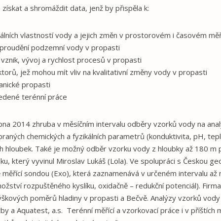
 získat a shromáždit data, jenž by přispěla k:
kálních vlastností vody a jejich změn v prostorovém i časovém měř
 proudění podzemní vody v propasti
znik, vývoj a rychlost procesů v propasti
ktorů, jež mohou mít vliv na kvalitativní změny vody v propasti
anické propasti
edené terénní práce
ubna 2014 zhruba v měsíčním intervalu odběry vzorků vody na ana
aných chemických a fyzikálních parametrů (konduktivita, pH, tepl
ch hloubek. Také je možný odběr vzorku vody z hloubky až 180 m
, který vyvinul Miroslav Lukáš (Lola). Ve spolupráci s Českou ge
 měřící sondou (Exo), která zaznamenává v určeném intervalu až 
množství rozpuštěného kyslíku, oxidačně – redukční potenciál). Fi
škových poměrů hladiny v propasti a Bečvě. Analýzy vzorků vod
y a Aquatest, a.s. Terénní měřící a vzorkovací práce i v příštích 