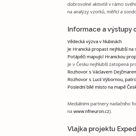
dobrovolné aktivitě v rámci svéh
na analýzy vzorků, měřící a sondo
Informace a výstupy o
Vědecká výzva v hlubinách
Je Hranická propast nejhlubší na 
Potápěči mapující Hranickou prop
Je v Česku nejhlubší zatopená pr
Rozhovor s Václavem Dejčmare
Rozhovor s Lucií Výbornou, patr
Poslední bílé místo na mapě Čes
Mediálními partnery nadačního fo
na
www.nfneuron.cz
).
Vlajka projektu Exp