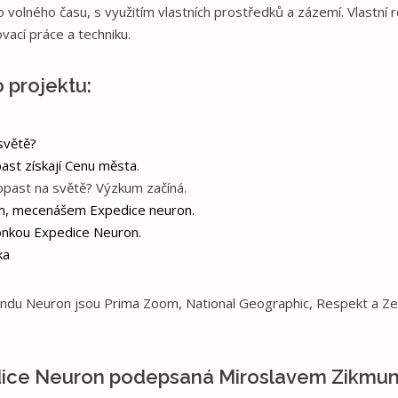
o volného času, s využitím vlastních prostředků a zázemí. Vlastní
vací práce a techniku.
 projektu:
světě?
ast získají Cenu města
.
opast na světě? Výzkum začíná.
m, mecenášem Expedice neuron.
onkou Expedice Neuron.
ka
ndu Neuron jsou Prima Zoom, National Geographic, Respekt a Zet.
edice Neuron podepsaná Miroslavem Zikmu