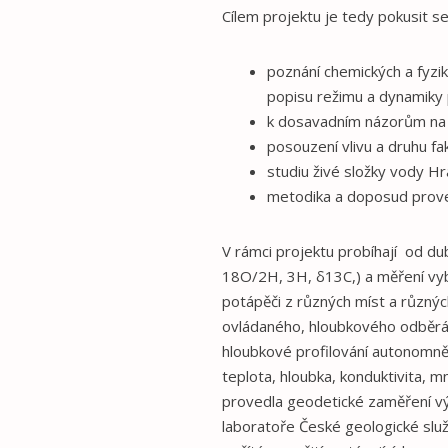
Cílem projektu je tedy pokusit se
poznání chemických a fyzi
popisu režimu a dynamiky
k dosavadním názorům na v
posouzení vlivu a druhu fa
studiu živé složky vody Hr
metodika a doposud prov
V rámci projektu probíhají od d
18O/2H, 3H, δ13C,) a měření vybr
potápěči z různých míst a různý
ovládaného, hloubkového odběráku
hloubkové profilování autonomně
teplota, hloubka, konduktivita, 
provedla geodetické zaměření vý
laboratoře České geologické služb