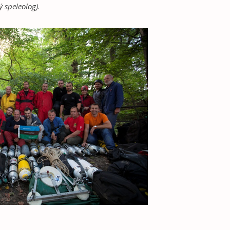
ý speleolog)
.