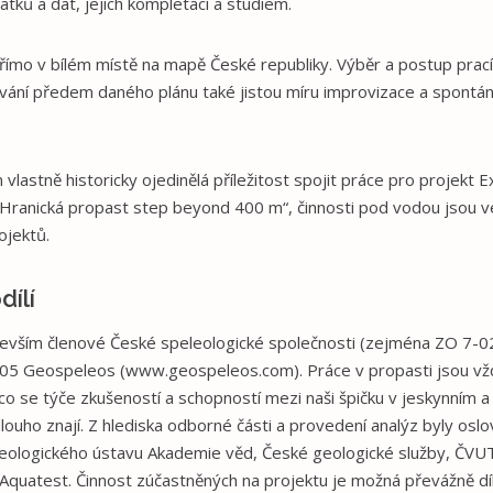
atků a dat, jejich kompletací a studiem.
o v bílém místě na mapě České republiky. Výběr a postup prací v
vání předem daného plánu také jistou míru improvizace a spontán
astně historicky ojedinělá příležitost spojit práce pro projekt E
Hranická propast step beyond 400 m“, činnosti pod vodou jsou ve
ojektů.
dílí
edevším členové České speleologické společnosti (zejména ZO 7-0
05 Geospeleos (www.geospeleos.com). Práce v propasti jsou vždy 
í co se týče zkušeností a schopností mezi naši špičku v jeskynním 
louho znají. Z hlediska odborné části a provedení analýz byly osl
 Geologického ústavu Akademie věd, České geologické služby, ČVUT
 Aquatest. Činnost zúčastněných na projektu je možná převážně dík