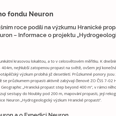
ího fondu Neuron
šním roce podílí na výzkumu Hranické propa
uron – Informace o projektu „Hydrogeolog
unikátní krasovou lokalitou, a to v celosvětovém měřítku. K dnešn
404m, nejhlubší zatopenou propast na světě, ovšem její konečná h
otápěčský výzkum probíhá již desetiletí. Průzkumné ponory jsou
 se průzkumem propasti aktivně zabývají členové ZO ČSS 7-02 Hra
l Geographic „Hranická propast step beyond 400 m“, v rámci něho
zují sestupy do hloubky pod 200 m, mapování propasti, její rekog
dice Neuron „Hydrogeologický výzkum Hranické propasti“.
uron a o Expedici Neuron