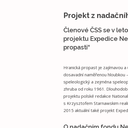
Projekt z nadačn
Členové ČSS se v leto
projektu Expedice Ne
propasti“
Hranická propast je zajímavou a 
dosavadní naměřenou hloubkou – 
speleologický a zejména speleop
zhruba od roku 1961. Dlouhodobě
projektu polské redakce Nationa
s Krzysztofem Starnawskim reali
2015 aktuální také projekt Expe
O nadačním fondu Ne