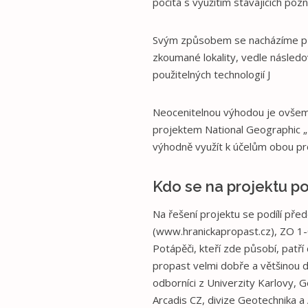
počítá s využitím stávajících pozn
Svým způsobem se nacházíme přím
zkoumané lokality, vedle následo
použitelných technologií J
Neocenitelnou výhodou je ovšem vl
projektem National Geographic „
výhodně využít k účelům obou pr
Kdo se na projektu po
Na řešení projektu se podílí př
(www.hranickapropast.cz), ZO 1-
Potápěči, kteří zde působí, patř
propast velmi dobře a většinou d
odborníci z Univerzity Karlovy,
Arcadis CZ, divize Geotechnika a