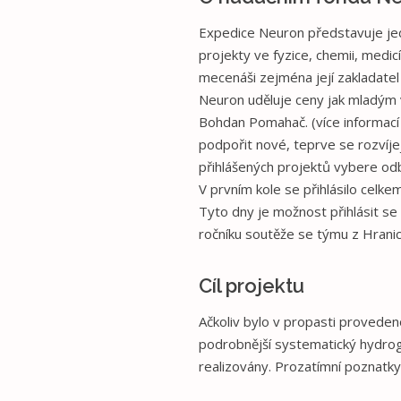
Expedice Neuron představuje jedn
projekty ve fyzice, chemii, medi
mecenáši zejména její zakladate
Neuron uděluje ceny jak mladým 
Bohdan Pomahač. (více informací 
podpořit nové, teprve se rozvíjej
přihlášených projektů vybere odb
V prvním kole se přihlásilo celk
Tyto dny je možnost přihlásit se 
ročníku soutěže se týmu z Hranic
Cíl projektu
Ačkoliv bylo v propasti provedeno
podrobnější systematický hydrog
realizovány. Prozatímní poznatky