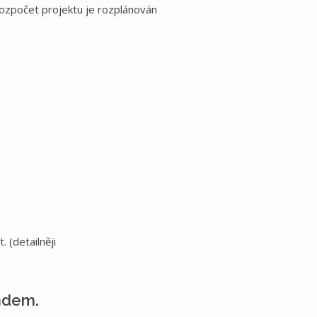
 rozpočet projektu je rozplánován
 (detailněji
ndem.