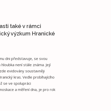
sti také v rámci
ický výzkum Hranické
ímu dni představuje, se svou
loubka není stále známa. Její
 zde evidovány soustavněji
nický kras. Vedle probíhajícího
ž se ve spolupráci
noskace a měření dna, je pro rok