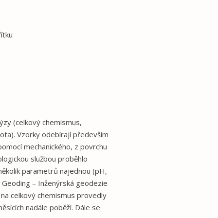
ítku
lýzy (celkový chemismus,
ota). Vzorky odebírají především
 pomocí mechanického, z povrchu
ologickou službou proběhlo
několik parametrů najednou (pH,
rma Geoding – Inženýrská geodezie
y na celkový chemismus provedly
měsících nadále poběží. Dále se