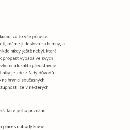
kumu, co to vše přinese.
letí, máme ji doslova za humny, a
nikdo nikdy ještě nebyl, která
k propast vypadá ve svých
výzkumná lokalita představuje
echniky je zde z řady důvodů
 na hranici současných
stupností lze v některých
lší fáze jejího poznání.
 in places nobody knew