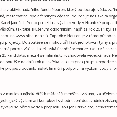
u z aktivit nadačního fondu Neuron, který podporuje vědu, začína
cíně, matematice, společenských vědách. Neuron je nezisková organ
l Karel Janeček. Přímo projekt na výzkum vody v Hranické propast
vědcům, tak také zkušeným odborníkům, např. za rok 2014 byl za 
např. na www.nfneuron.cz). Expedice Neuron je v rámci působení 
ící projekty. Do soutěže se mohou přihlásit jednotlivci i týmy s p
orná porota vítěze, který získá finanční prémii 250 000 Kč na rea
em 25 kandidátů, mezi 4 semifinalisty rozhodovala vědecká rada Ne
do soutěže na další rok (uzávěrka je 31. srpna) J http://expedice.
ké propasti podařilo získat finanční podporu na výzkum vody v pr
 v minulosti několik dílčích měření či menších výzkumů za účelem p
eologický výzkum ani komplexní vyhodnocení dosavadních získan
 týkající se přímo vody v propasti jsou jen útržkovité, nesystema