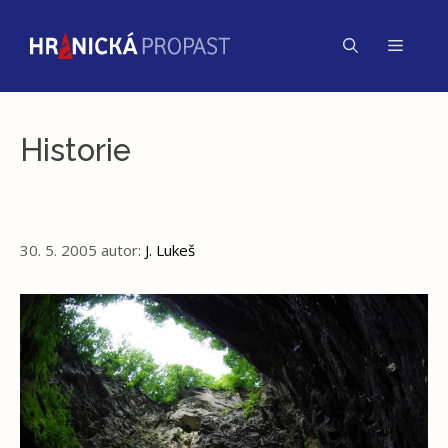
Přeskočit
na
Menu
obsah
Historie
30. 5. 2005
autor:
J. Lukeš