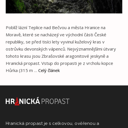
Poblíž lázní Teplice nad Bečvou a města Hranice na
Moravě, které se nacházejí ve východní části České
republiky, se před tisíci lety vyvinul kuželový kras v
ostrůvku devonských vápenců. Nejvýznamnějšími útvary
tohoto krasu jsou Zbrašovské aragonitové jeskyně a
Hranická propast. Vstup do propasti je z vrcholu kopce
Hůrka (315 m …
Celý článek
Hranická propast je s celkovou, ověřenou a