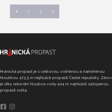
1
2
3
Hranická propast je s celkovou, ověřenou a naměřenou
hloubkou 473,5 m nejhlubší propastí České republiky. Záro
je díky rekordní hloubce vody 404 m nejhlubší zatopenou
propastí světa.