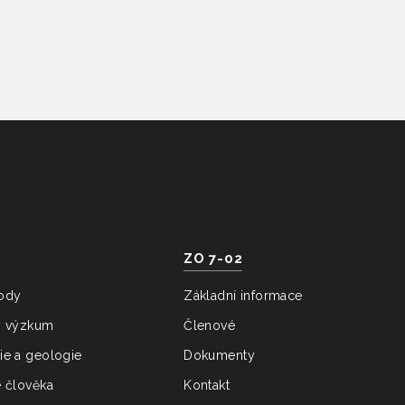
ZO 7-02
ody
Základní informace
ý výzkum
Členové
ie a geologie
Dokumenty
e člověka
Kontakt